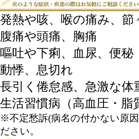
発熱や咳、喉の痛み、節
腹痛や頭痛、胸痛
嘔吐や下痢、血尿、便秘
動悸、息切れ
長引く倦怠感、急激な体
生活習慣病（高血圧・脂
※不定愁訴(病名の付かない原
ださい。